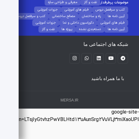
موضوعات پرطرفدار
نفت و گاز
معرفی و طراحی سازه
کتب و سرفصل دروس
فیلم های آموزشی
جزوات آموزشی
آیین نامه ها
راه و ساختمان
مصالح ساختمانی
کتب و سرفصل دروس
فیلم های آموزشی
دکوراسیون داخلی و نما
جزوات آموزشی
آیین نامه ها
دسته‌بندی نشده
پروژه ها
نفت و گاز
شبکه های اجتماعی ما
با ما همراه باشید
MERSA.IR
google-sit
verification=LTsjIyGtvhzPw7BLHtd13uAunSrg2VuVLj3miXaoU