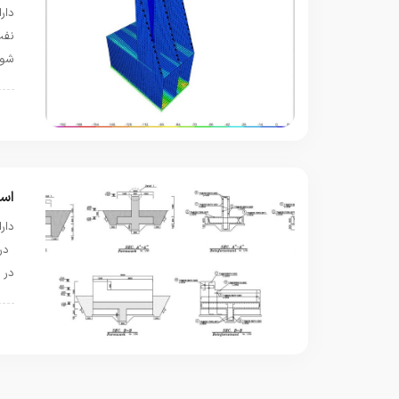
شود. 
پ
اسلیپ
در 
پ