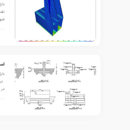
شود. 
پ
اسلیپ
در 
پ