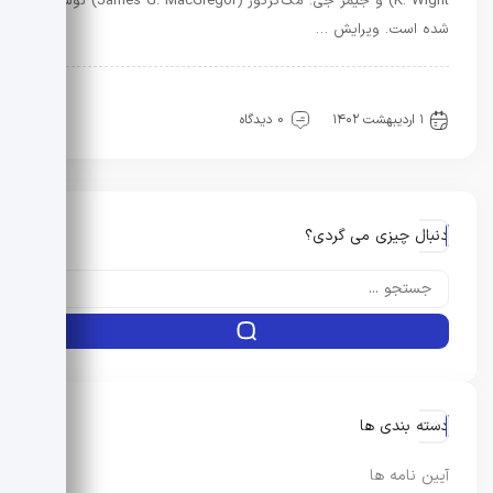
K. Wight) و جیمز جی. مک‌گرگور (James G. MacGregor) نوشته
شده است. ویرایش …
راه و ساختمان
کتب و سرفصل دروس
۱ اردیبهشت ۱۴۰۲
0 دیدگاه
دنبال چیزی می گردی؟
دسته بندی ها
آیین نامه ها