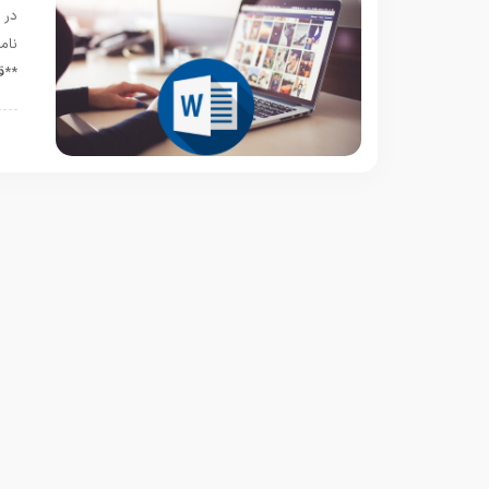
در 
**ق
ر