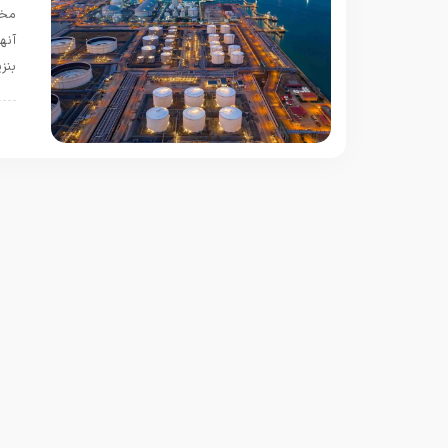
آنه
بنز
ف