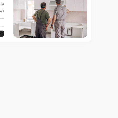
ما 
دیو
سنت
د