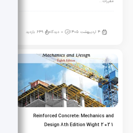
مقررات…
آیین نامه ها
آیین نامه ها
راه و ساختمان
نفت و گاز
۴ اردیبهشت ۱۴۰۵
0 دیدگاه
649 بازدید
Reinforced Concrete: Mechanics and
Design 8th Edition Wight 2021