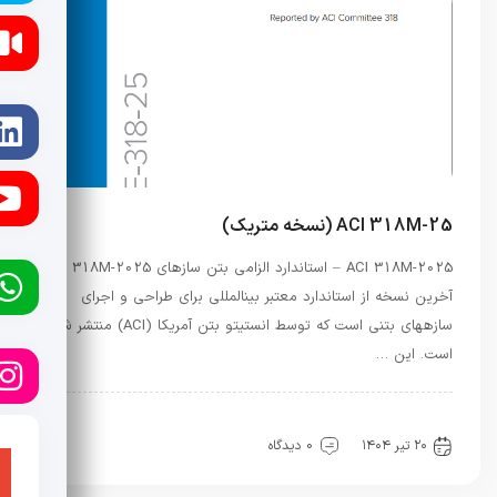
ACI 318M-25 (نسخه متریک)
ACI 318M-2025 – استاندارد الزامی بتن سازهای ACI 318M-2025
آخرین نسخه از استاندارد معتبر بینالمللی برای طراحی و اجرای
سازههای بتنی است که توسط انستیتو بتن آمریکا (ACI) منتشر شده
است. این …
آیین نامه ها
آیین نامه ها
راه و ساختمان
نفت و گاز
۲۰ تیر ۱۴۰۴
0 دیدگاه