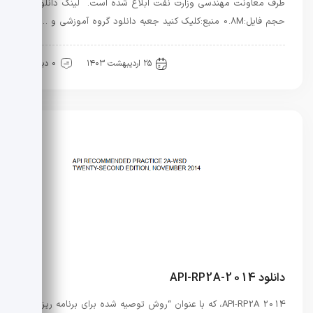
طرف معاونت مهندسی وزارت نفت ابلاغ شده است. لینک دانلود
حجم فایل:0.8M منبع:کلیک کنید جعبه دانلود گروه آموزشی و …
آیین نامه ها
نفت و گاز
۲۵ اردیبهشت ۱۴۰۳
0 دیدگاه
دانلود API-RP2A-2014
API-RP2A 2014، که با عنوان “روش توصیه شده برای برنامه ریزی،