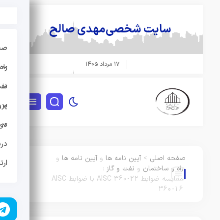
سایت شخصی
مهدی صالح
صفحه
۱۷ مرداد ۱۴۰۵
راه 
نفت و
پروژه
دوره
دربار
صفحه اصلی
>
آیین نامه ها
و
آیین نامه ها
و
ارتبا
راه و ساختمان
و
نفت و گاز
:
مقایسه ضوابط AISC 360-22 با ضوابط AISC
360-16