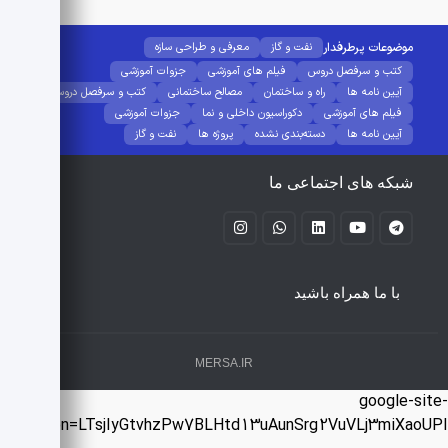
موضوعات پرطرفدار
نفت و گاز
معرفی و طراحی سازه
کتب و سرفصل دروس
فیلم های آموزشی
جزوات آموزشی
آیین نامه ها
راه و ساختمان
مصالح ساختمانی
کتب و سرفصل دروس
فیلم های آموزشی
دکوراسیون داخلی و نما
جزوات آموزشی
آیین نامه ها
دسته‌بندی نشده
پروژه ها
نفت و گاز
شبکه های اجتماعی ما
با ما همراه باشید
MERSA.IR
google-sit
verification=LTsjIyGtvhzPw7BLHtd13uAunSrg2VuVLj3miXaoU