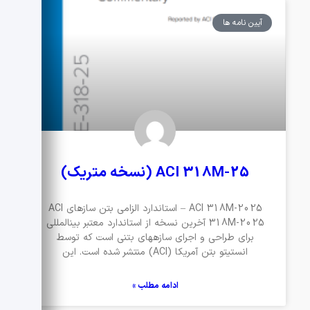
آیین نامه ها
ACI 318M-25 (نسخه متریک)
ACI 318M-2025 – استاندارد الزامی بتن سازهای ACI
318M-2025 آخرین نسخه از استاندارد معتبر بینالمللی
برای طراحی و اجرای سازههای بتنی است که توسط
انستیتو بتن آمریکا (ACI) منتشر شده است. این
ادامه مطلب »