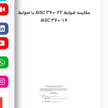
مقایسه ضوابط AISC 360-22 با ضوابط
AISC 360-16
آیین نامه ها
آیین نامه ها
راه و ساختمان
نفت
و گاز