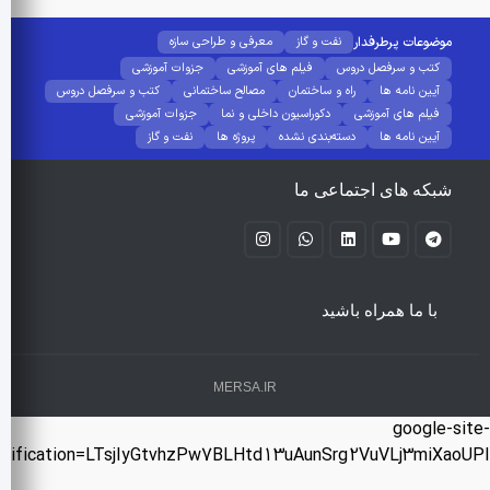
وضوعات پرطرفدار
نفت و گاز
معرفی و طراحی سازه
کتب و سرفصل دروس
فیلم های آموزشی
جزوات آموزشی
آیین نامه ها
راه و ساختمان
مصالح ساختمانی
کتب و سرفصل دروس
فیلم های آموزشی
دکوراسیون داخلی و نما
جزوات آموزشی
آیین نامه ها
دسته‌بندی نشده
پروژه ها
نفت و گاز
بکه های اجتماعی ما
با ما همراه باشید
MERSA.IR
google-
verification=LTsjIyGtvhzPw7BLHtd13uAunSrg2VuVLj3miX