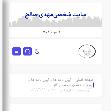
سایت شخصی
مهدی صالح
ص
۱۵ مرداد ۱۴۰۵
ر
ن
پ
د
د
صفحه اصلی
>
آیین نامه ها
و
آیین نامه ها
و
ا
راه و ساختمان
و
نفت و گاز
:
آیین نامه بارگذاری آمریکا ASCE/SEI 7-22