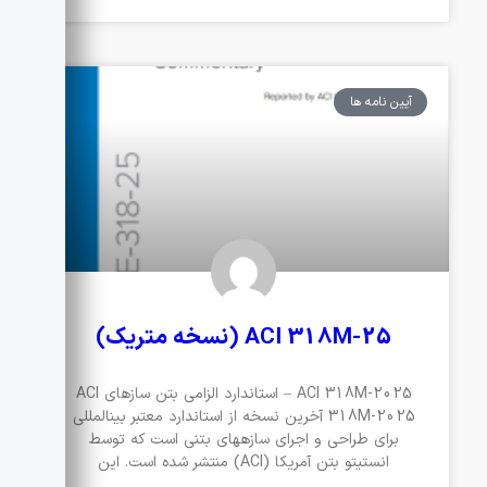
آیین نامه ها
ACI 318M-25 (نسخه متریک)
ACI 318M-2025 – استاندارد الزامی بتن سازهای ACI
318M-2025 آخرین نسخه از استاندارد معتبر بینالمللی
برای طراحی و اجرای سازههای بتنی است که توسط
انستیتو بتن آمریکا (ACI) منتشر شده است. این