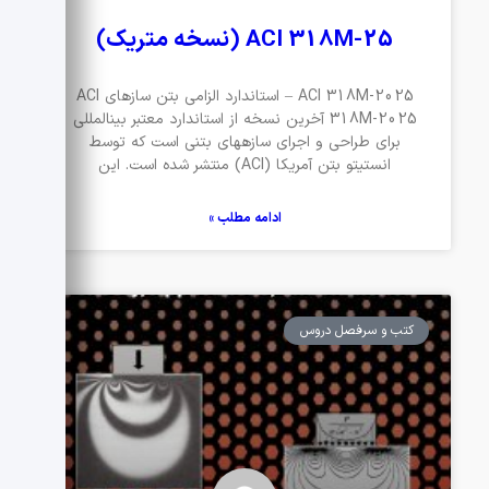
ACI 318M-25 (نسخه متریک)
ACI 318M-2025 – استاندارد الزامی بتن سازهای ACI
318M-2025 آخرین نسخه از استاندارد معتبر بینالمللی
برای طراحی و اجرای سازههای بتنی است که توسط
انستیتو بتن آمریکا (ACI) منتشر شده است. این
ادامه مطلب »
کتب و سرفصل دروس