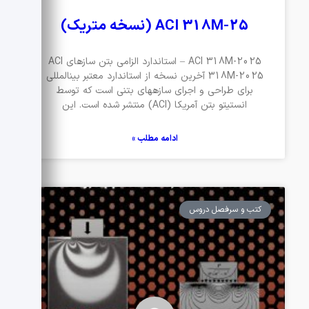
ACI 318M-25 (نسخه متریک)
ACI 318M-2025 – استاندارد الزامی بتن سازهای ACI
318M-2025 آخرین نسخه از استاندارد معتبر بینالمللی
برای طراحی و اجرای سازههای بتنی است که توسط
انستیتو بتن آمریکا (ACI) منتشر شده است. این
ادامه مطلب »
کتب و سرفصل دروس