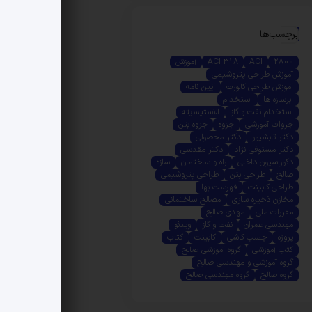
برچسب‌ها
2800
ACI
ACI 318
آموزش
آموزش طراحی پتروشیمی
آموزش طراحی کالورت
آیین نامه
ابرسازه ها
استخدام
استخدام نفت و گاز
الاستیسیته
جزوات آموزشی
جزوه
جزوه بتن
دکتر تابشپور
دکتر محصولی
دکتر مستوفی نژاد
دکتر مقدسی
دکوراسیون داخلی
راه و ساختمان
سازه
صالح
طراحی بتن
طراحی پتروشیمی
طراحی کابینت
فهرست بها
مخازن ذخیره سازی
مصالح ساختمانی
مقررات ملی
مهدی صالح
مهندسی عمران
نفت و گاز
ویدئو
پروژه
چسب کاشی
کابینت
کتاب
کتب آموزشی
گروه آموزشی صالح
گروه آموزشی و مهندسی صالح
گروه صالح
گروه مهندسی صالح