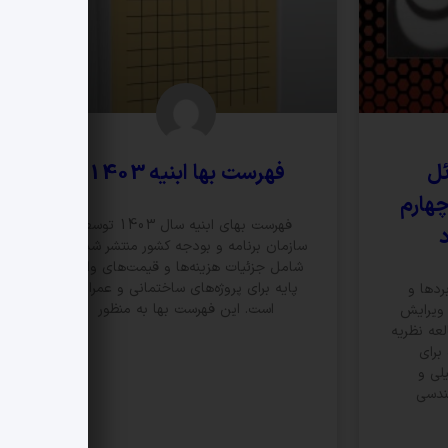
ئل
فهرست بها ابنیه 1403
چهارم
فهرست بهای ابنیه سال 1403 توسط
د
سازمان برنامه و بودجه کشور منتشر شده و
شامل جزئیات هزینه‌ها و قیمت‌های واحد
پایه برای پروژه‌های ساختمانی و عمرانی
ردها و
است. این فهرست بها به منظور
 ویرایش
عه نظریه
برای
لی و
ندسی