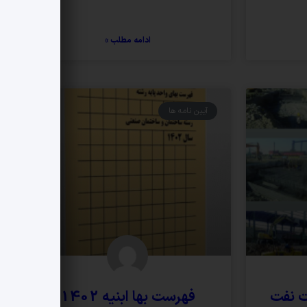
ادامه مطلب »
آیین نامه ها
ت نفت
فهرست بها ابنیه 1402