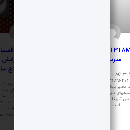
ACI 318M-25 (نسخه
کتاب و حل المسا
متریک)
الاستیسیته ویرایش 
اثر مارتین اچ سا
ACI 318M-2025 – استاندارد الزامی بتن
سازهای ACI 318M-2025 آخرین نسخه
کتاب “الاستیسیته: نظریه، کارب
رد معتبر بینالمللی برای طراحی و
عددی” تألیف مارتین اچ. ساد،
سازههای بتنی است که توسط
چهارم، یک منبع جامع برای مطال
انستیتو بتن آمریکا (ACI) منتشر شده
الاستیسیته است که به ویژه 
است. این
دانشجویان تحصیلات تکمی
متخصصان در رشته‌های مه