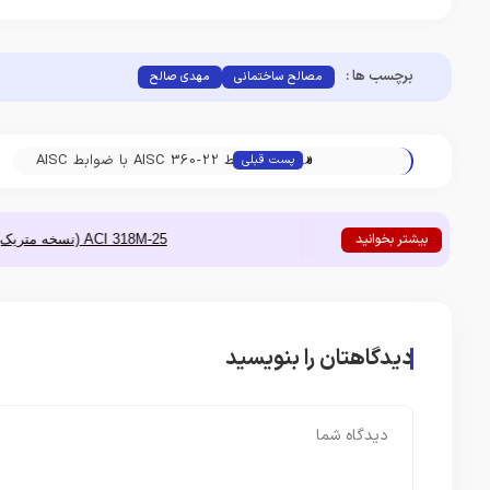
برچسب ها :
مصالح ساختمانی
مهدی صالح
«
مقایسه ضوابط AISC 360-22 با ضوابط AISC
پست قبلی
360-16
بیشتر بخوانید
ACI 318M-25 (نسخه متریک)
مقایسه ضوابط  360-22
دیدگاهتان را بنویسید