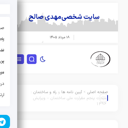
سایت شخصی
مهدی صالح
صفحه
۱۸ مرداد ۱۴۰۵
راه 
نفت و
پروژه
دوره
دربار
صفحه اصلی
>
آیین نامه ها
و
راه و ساختمان
:
ارتبا
مبحث پنجم مقرارت ملی ساختمان – ویرایش
1396