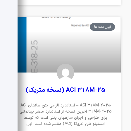
آیین نامه ها
ACI 318M-25 (نسخه متریک)
ACI 318M-2025 – استاندارد الزامی بتن سازهای ACI
318M-2025 آخرین نسخه از استاندارد معتبر بینالمللی
برای طراحی و اجرای سازههای بتنی است که توسط
انستیتو بتن آمریکا (ACI) منتشر شده است. این